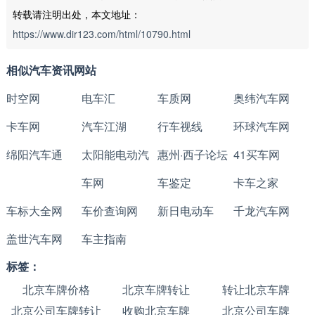
转载请注明出处，本文地址：
https://www.dir123.com/html/10790.html
相似汽车资讯网站
时空网
电车汇
车质网
奥纬汽车网
卡车网
汽车江湖
行车视线
环球汽车网
绵阳汽车通
太阳能电动汽
惠州·西子论坛
41买车网
车网
车鉴定
卡车之家
车标大全网
车价查询网
新日电动车
千龙汽车网
盖世汽车网
车主指南
标签：
北京车牌价格
北京车牌转让
转让北京车牌
北京公司车牌转让
收购北京车牌
北京公司车牌