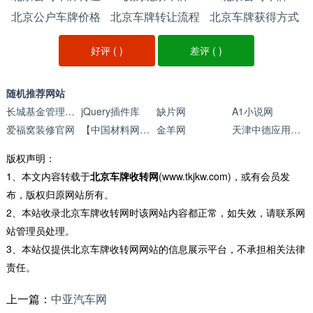
北京公户车牌价格
北京车牌转让流程
北京车牌获得方式
好评 (
)
差评 (
)
随机推荐网站
长城基金管理有限公司
jQuery插件库
缺片网
A1小说网
爱福窝装修官网
【中国材料网】电子商务网站|中国B
金羊网
天津中德应用技术大学
版权声明：
1、本文内容转载于
北京车牌收转网
(www.tkjkw.com)，或有会员发
布，版权归原网站所有。
2、本站收录北京车牌收转网时该网站内容都正常，如失效，请联系网
站管理员处理。
3、本站仅提供北京车牌收转网网站的信息展示平台，不承担相关法律
责任。
上一篇：
中亚汽车网