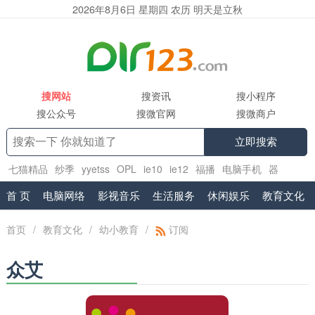
2026年8月6日 星期四 农历 明天是立秋
搜网站
搜资讯
搜小程序
搜公众号
搜微官网
搜微商户
立即搜索
七猫精品
纱季
yyetss
OPL
ie10
ie12
福播
电脑手机
器
乐
www.sov5.cn
首 页
电脑网络
影视音乐
生活服务
休闲娱乐
教育文化
首页
/
教育文化
/
幼小教育
/
订阅
众艾
专注儿童感统训练14年