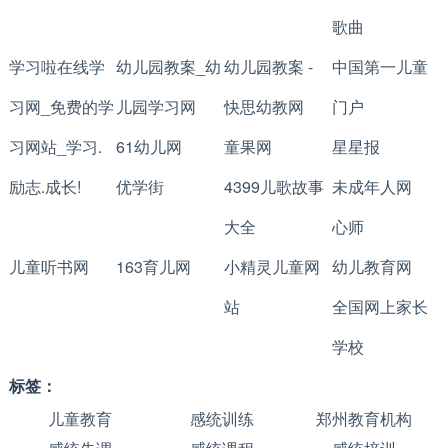
歌曲
学习啦在线学
幼儿园教案_幼
幼儿园教案 -
中国第一儿童
习网_免费的学
儿园学习网
快思幼教网
门户
习网站_学习.
61幼儿网
童果网
星星报
励志.成长!
优学街
4399儿歌故事
未成年人网
大全
心师
儿童听书网
163育儿网
小精灵儿童网
幼儿教育网
站
全国网上家长
学校
标签：
儿童教育
感统训练
郑州教育机构