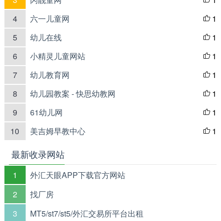

4
六一儿童网
1

5
幼儿在线
1

6
小精灵儿童网站
1

7
幼儿教育网
1

8
幼儿园教案 - 快思幼教网
1

9
61幼儿网
1

10
美吉姆早教中心
1

最新收录网站
1
外汇天眼APP下载官方网站
2
找厂房
3
MT5/st7/st5/外汇交易所平台出租