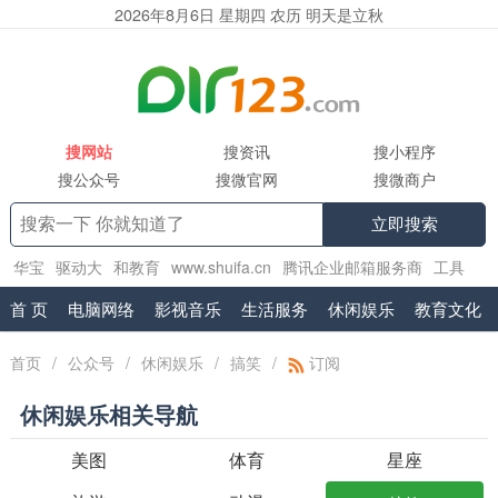
2026年8月6日 星期四 农历 明天是立秋
搜网站
搜资讯
搜小程序
搜公众号
搜微官网
搜微商户
立即搜索
华宝
驱动大
和教育
www.shuifa.cn
腾讯企业邮箱服务商
工具
集
2130
精品小说网
.vr
exmail.pro
首 页
电脑网络
影视音乐
生活服务
休闲娱乐
教育文化
首页
/
公众号
/
休闲娱乐
/
搞笑
/
订阅
休闲娱乐相关导航
美图
体育
星座