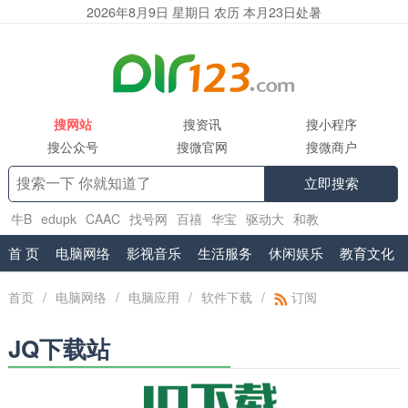
2026年8月9日 星期日 农历 本月23日处暑
搜网站
搜资讯
搜小程序
搜公众号
搜微官网
搜微商户
立即搜索
牛B
edupk
CAAC
找号网
百禧
华宝
驱动大
和教
育
www.shuifa.cn
腾讯企业邮箱服务商
首 页
电脑网络
影视音乐
生活服务
休闲娱乐
教育文化
首页
/
电脑网络
/
电脑应用
/
软件下载
/
订阅
JQ下载站
绿色安全软件下载基地