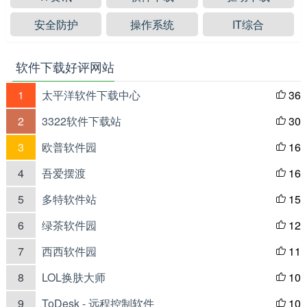
安全防护
操作系统
IT综合
软件下载好评网站
1
太平洋软件下载中心
36

2
3322软件下载站
30

3
欧普软件园
16

4
吾爱摆渡
16

5
多特软件站
15

6
绿茶软件园
12

7
西西软件园
11

8
LOL换肤大师
10

9
ToDesk - 远程控制软件
10
