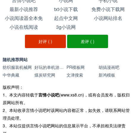
言情小说吧
小说网
手机小说
最新小说推荐
txt小说下载
免费小说下载网
小说阅读器全本免
起点中文网
小说网站排名
小说在线阅读
费小说
3g小说网
好评 (
)
差评 (
)
随机推荐网站
纺织服装机械网
好玩的单机游戏_斗蟹网
PR模板网
胡搞漫画吧
中华典藏
煤炭研究网
文津搜索
新鸿模板
版权声明：
1、本文内容转载于
言情小说吧
(www.xs8.cn)，或有会员发布，版权归
原网站所有。
2、本站收录言情小说吧时该网站内容都正常，如失效，请联系网站管
理员处理。
3、本站仅提供言情小说吧网站的信息展示平台，不承担相关法律责