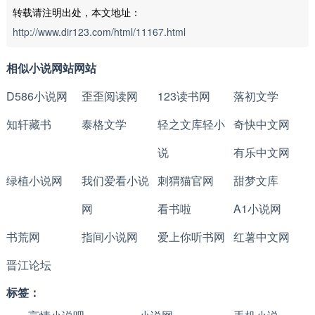
转载请注明出处，本文地址：
http://www.dir123.com/html/11167.html
相似小说网站网站
D586小说网
歪歪阅读网
123读书网
落初文学
知轩藏书
泰格文学
轻之文库轻小
奇快中文网
说
有乐中文网
绿植小说网
我们爱看小说
刺猬猫官网
甜梦文库
网
看书啦
A1小说网
书荒网
指间小说网
爱上你听书网
红薯中文网
晋江论坛
标签：