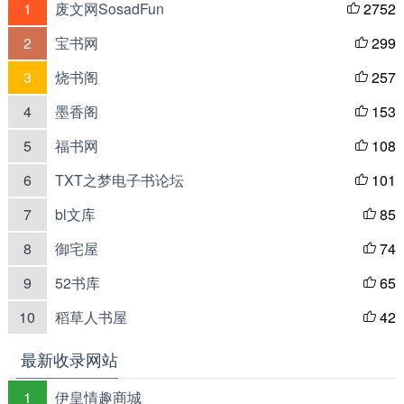
1
废文网SosadFun
2752

2
宝书网
299

3
烧书阁
257

4
墨香阁
153

5
福书网
108

6
TXT之梦电子书论坛
101

7
bl文库
85

8
御宅屋
74

9
52书库
65

10
稻草人书屋
42

最新收录网站
1
伊皇情趣商城