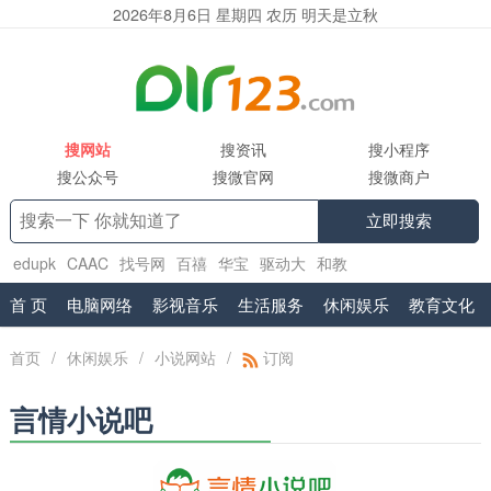
2026年8月6日 星期四 农历 明天是立秋
搜网站
搜资讯
搜小程序
搜公众号
搜微官网
搜微商户
立即搜索
edupk
CAAC
找号网
百禧
华宝
驱动大
和教
育
www.shuifa.cn
腾讯企业邮箱服务商
工具集
首 页
电脑网络
影视音乐
生活服务
休闲娱乐
教育文化
首页
/
休闲娱乐
/
小说网站
/
订阅
言情小说吧
阅文集团旗下网站