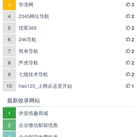
3
学渣网
3

4
2345网址导航
2

5
优客365
2

6
24k导航
2

7
简单导航
2

8
芦虎导航
2

9
七猫技术导航
2

10
hao123_上网从这里开始
1

最新收录网站
1
伊皇情趣商城
2
企业微信邮箱优惠
3
企业邮箱收费标准