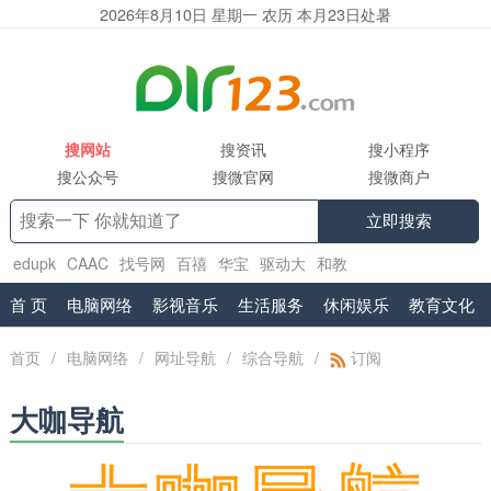
2026年8月10日 星期一 农历 本月23日处暑
搜网站
搜资讯
搜小程序
搜公众号
搜微官网
搜微商户
立即搜索
edupk
CAAC
找号网
百禧
华宝
驱动大
和教
育
www.shuifa.cn
腾讯企业邮箱服务商
工具集
首 页
电脑网络
影视音乐
生活服务
休闲娱乐
教育文化
首页
/
电脑网络
/
网址导航
/
综合导航
/
订阅
大咖导航