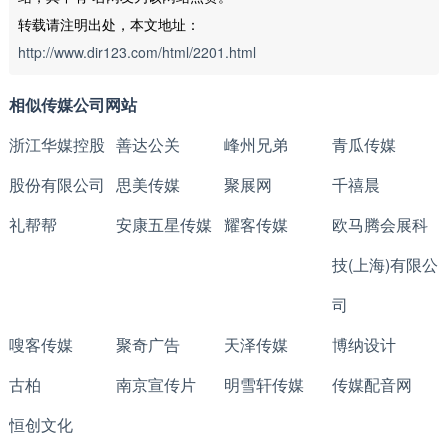
转载请注明出处，本文地址：
http://www.dir123.com/html/2201.html
相似传媒公司网站
浙江华媒控股
善达公关
峰州兄弟
青瓜传媒
股份有限公司
思美传媒
聚展网
千禧晨
礼帮帮
安康五星传媒
耀客传媒
欧马腾会展科
技(上海)有限公
司
嗖客传媒
聚奇广告
天泽传媒
博纳设计
古柏
南京宣传片
明雪轩传媒
传媒配音网
恒创文化