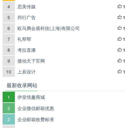
4
思美传媒
1

5
邦行广告
1

6
欧马腾会展科技(上海)有限公司
1

7
礼帮帮
1

8
考拉直播
1

9
微动天下官网
1

10
上辰设计
1

最新收录网站
1
伊皇情趣商城
2
企业微信邮箱优惠
3
企业邮箱收费标准