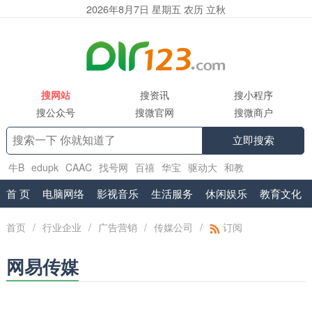
2026年8月7日 星期五 农历 立秋
搜网站
搜资讯
搜小程序
搜公众号
搜微官网
搜微商户
立即搜索
牛B
edupk
CAAC
找号网
百禧
华宝
驱动大
和教
育
www.shuifa.cn
腾讯企业邮箱服务商
首 页
电脑网络
影视音乐
生活服务
休闲娱乐
教育文化
首页
/
行业企业
/
广告营销
/
传媒公司
/
订阅
网易传媒