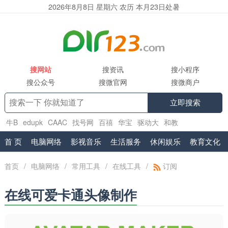
2026年8月8日 星期六 农历 本月23日处暑
搜网站
搜资讯
搜小程序
搜公众号
搜微官网
搜微商户
立即搜索
牛B
edupk
CAAC
找号网
百禧
华宝
驱动大
和教
育
www.shuifa.cn
腾讯企业邮箱服务商
首 页
电脑网络
影视音乐
生活服务
休闲娱乐
教育文化
首页
/
电脑网络
/
常用工具
/
在线工具
/
订阅
在线可爱卡通头像制作