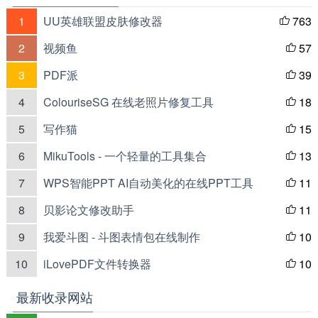
1
UU英雄联盟皮肤修改器
763

2
视频鱼
57

3
PDF派
39

4
ColouriseSG 在线老照片修复工具
18

5
写作猫
15

6
MikuTools - 一个轻量的工具集合
13

7
WPS智能PPT AI自动美化的在线PPT工具
11

8
贝影论文修改助手
11

9
我爱斗图 - 斗图表情包在线制作
10

10
iLovePDF文件转换器
10

最新收录网站