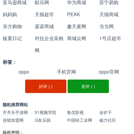
亚马逊商城
邮乐网
华为商城
苏宁易购
【双核对焦】
妈妈购
天猫超市
PEAK
天猫商城
双核对焦是OPPO R9s在索尼IMX398传感器的基础上搭
载的一种对焦技术。“双核”指的是把像素当中的光电二极管一
东方购物
嘉诺商城
趣天麦网
当当网
分为二，让分开后的光电二极管能独立接收光线，形成的相
板栗日记
对拉企业采购
商城众网
1号店超市
位差就是驱动马达进行对焦的“依据”，而独立的2个光电二极
网
管在成像时可作为一个像素(合并)进行输出。双核对焦就像是
标签：
双眼视物，普通PDAF相位对焦则是单独用左右眼进行视物。
oppo
手机官网
oppo官网
这就意味着单个对焦像素进光量提升了100%，对焦的精准度
好评 (
)
差评 (
)
和速度也会有所提升。
【超清画质】
随机推荐网站
超清画质是指一种OPPO独家研发的拍照技术，即采用多
齐齐乐手游网
51视频学院
集优影视
金铲子
帧合成超采样技术，以数张CMOS有效像素输出尺寸的照片
连锁加盟网
Q友乐园
中国轻工业网
磁力社区
合成为一张超高像素的照片，以便获得更大的画幅以及更多
版权声明：