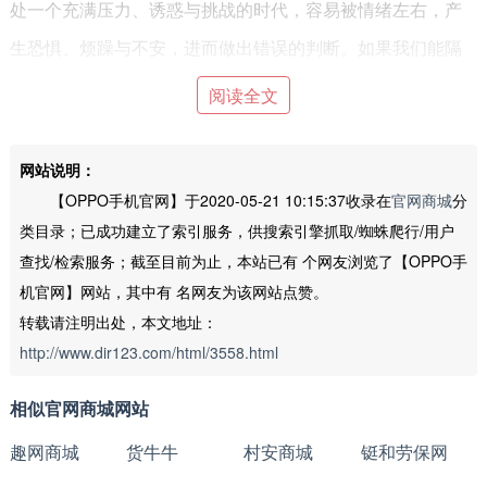
处一个充满压力、诱惑与挑战的时代，容易被情绪左右，产
生恐惧、烦躁与不安，进而做出错误的判断。如果我们能隔
离外力，始终保持本分的心态，回归事物的本源，想想当初
阅读全文
我们为什么出发?这样处理问题的方式会变得更清晰。
核心价值观：本分、用户导向、追求极致、结果导向。
网站说明：
OPPO一直非常重视技术创新，到2016年7月，OPPO专
【OPPO手机官网】于2020-05-21 10:15:37收录在
官网商城
分
类目录；已成功建立了索引服务，供搜索引擎抓取/蜘蛛爬行/用户
利申请公开量进入国内本土申请人排行TOP 10榜单，此次为
查找/检索服务；截至目前为止，本站已有
个网友浏览了【OPPO手
OPPO第12次进入此榜单。
机官网】网站，其中有
名网友为该网站点赞。
截至2016年9月5日，OPPO公开申请专利共8683件;发明
转载请注明出处，本文地址：
专利申请7576，其中发明专利申请所占比例为87.3%。对于
http://www.dir123.com/html/3558.html
OPPO来说，它的专利更多的是集中在了拍照、旋转摄像头、
相似官网商城网站
VOOC闪充等领域。
趣网商城
货牛牛
村安商城
铤和劳保网
拍照