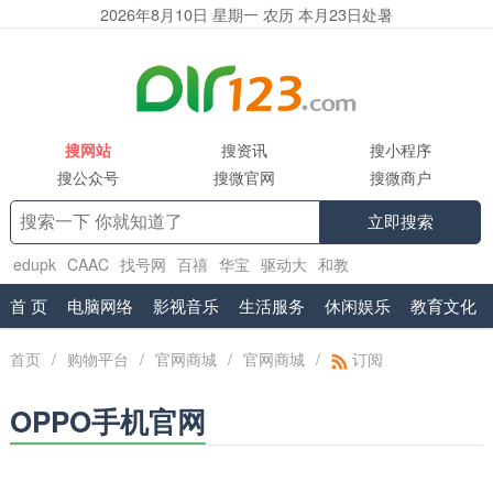
2026年8月10日 星期一 农历 本月23日处暑
搜网站
搜资讯
搜小程序
搜公众号
搜微官网
搜微商户
立即搜索
edupk
CAAC
找号网
百禧
华宝
驱动大
和教
育
www.shuifa.cn
腾讯企业邮箱服务商
工具集
首 页
电脑网络
影视音乐
生活服务
休闲娱乐
教育文化
首页
/
购物平台
/
官网商城
/
官网商城
/
订阅
OPPO手机官网