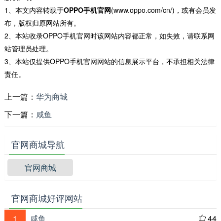
1、本文内容转载于
OPPO手机官网
(www.oppo.com/cn/)，或有会员发
的细节。
布，版权归原网站所有。
OPPO Find 7是首款搭载超清画质技术的智能手机，可
2、本站收录OPPO手机官网时该网站内容都正常，如失效，请联系网
输出最高5000万像素的照片。OPPO N3在Find7基础上做了
站管理员处理。
3、本站仅提供OPPO手机官网网站的信息展示平台，不承担相关法律
提升，可输出最高达6400万像素的照片。OPPO旗下R9s、
责任。
R9s Plus等大部分智能手机均可搭载超清画质功能。
上一篇：
华为商城
【极致美颜】
下一篇：
咸鱼
极致美颜是一种基于OPPO手机硬件的专属软件技术。当
用户在使用OPPO手机自拍时，OPPO手机会自动识别用户的
官网商城导航
脸部，并智能分析出相应的年龄，给出相应合适的美肤效
果。
官网商城
极致美颜由OPPO于2012年始独自开发，从OPPO U701
官网商城好评网站
极致美颜，到OPPO N3的极致美颜3.0，再到R9系列的极致
美颜4.0，极致美颜已经更新了4个版本，OPPO一直坚持将最
1
咸鱼
44
