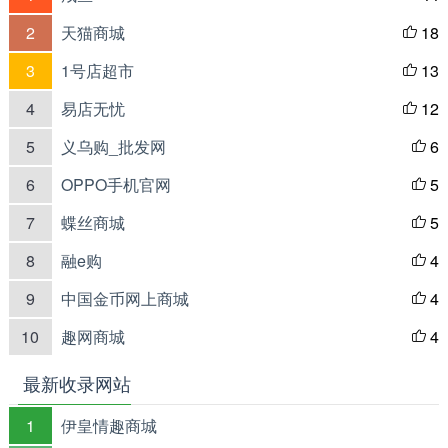
好的自拍硬件与最好的自拍软件相结合，手机自拍潮流。
2
天猫商城
18

【电动旋转摄像头】
3
1号店超市
13

继OPPO N1推出了旋转摄像头后，OPPO N3再度发力推
4
易店无忧
12

出了电动旋转摄像头，即采用“行星齿轮三级传动机构”，配合
5
义乌购_批发网
6

步进马达，手机用户只需轻触屏幕，打开拍照界面，轻轻滑
6
OPPO手机官网
5

动屏幕，摄像头就会自动旋转。电动旋转实现了手机拍照的
7
蝶丝商城
5

又一次创新，进一步创新智趣的拍照新体验。
8
融e购
4

VOOC闪充
9
中国金币网上商城
4

VOOC闪充是OPPO研发的拥有18项专利的低电压快速充
10
趣网商城
4

电技术。其采用低电压高电流模式，保证充电速度的同时也
能减少手机充电时适配器与手机的发热情况。VOOC闪充相比
最新收录网站
传统充电速度提高4倍之多，3000mAh的电池，充电5分钟即
1
伊皇情趣商城