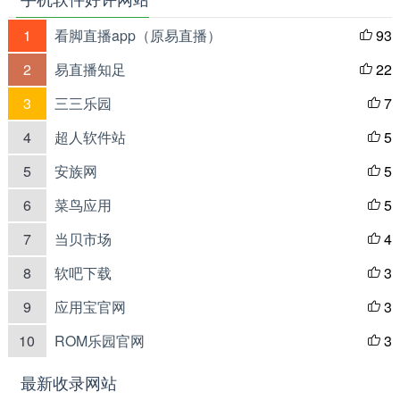
1
看脚直播app（原易直播）
93

2
易直播知足
22

3
三三乐园
7

4
超人软件站
5

5
安族网
5

6
菜鸟应用
5

7
当贝市场
4

8
软吧下载
3

9
应用宝官网
3

10
ROM乐园官网
3

最新收录网站