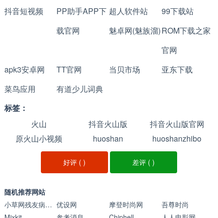
抖音短视频
PP助手APP下
超人软件站
99下载站
载官网
魅卓网(魅族溜)
ROM下载之家
官网
apk3安卓网
TT官网
当贝市场
亚东下载
菜鸟应用
有道少儿词典
标签：
火山
抖音火山版
抖音火山版官网
原火山小视频
huoshan
huoshanzhibo
好评 (
)
差评 (
)
随机推荐网站
小草网残友病友社区
优设网
摩登时尚网
吾尊时尚
Mixkit
参考消息
Chiphell
人人电影网