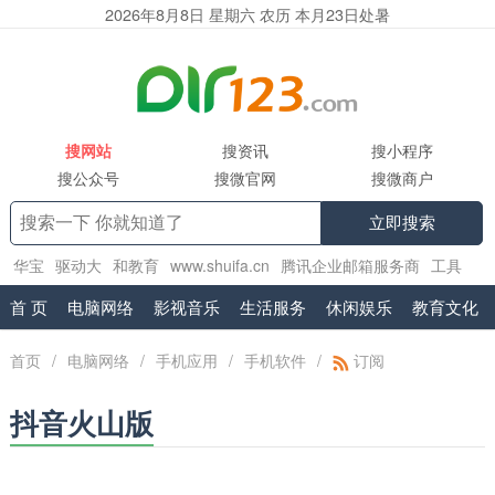
2026年8月8日 星期六 农历 本月23日处暑
搜网站
搜资讯
搜小程序
搜公众号
搜微官网
搜微商户
立即搜索
华宝
驱动大
和教育
www.shuifa.cn
腾讯企业邮箱服务商
工具
集
2130
精品小说网
.vr
exmail.pro
首 页
电脑网络
影视音乐
生活服务
休闲娱乐
教育文化
首页
/
电脑网络
/
手机应用
/
手机软件
/
订阅
抖音火山版