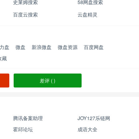
史莱姆搜索
58网盘搜索
百度云搜索
云盘精灵
力盘
微盘
新浪微盘
微盘资源
百度网盘
收藏
差评 (
)
腾讯备案助理
JOY127乐链网
霍邱论坛
成语大全