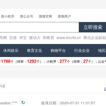
搜小程序
搜公众号
搜微官网
搜微商户
立即搜索
号网
百禧
华宝
驱动大
和教育
www.shuifa.cn
腾讯企业邮箱
休闲娱乐
教育文化
购物平台
行业企业
地区
11788
1292
277
27
个（待审：
个）；
小程序：
个（待审：
个）；
公众
马盘
uoduo.****
↻
收录日期：2020-07-31 11:31:57