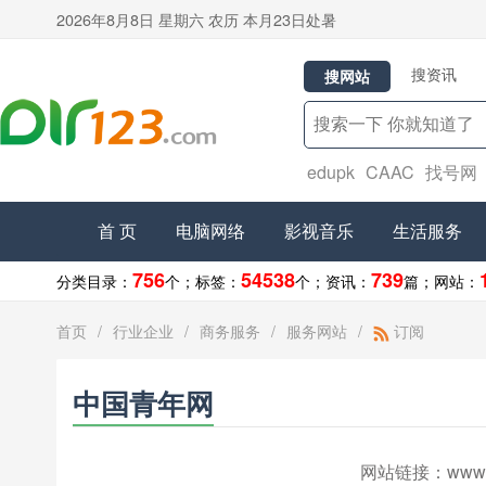
2026年8月8日 星期六 农历 本月23日处暑
搜资讯
搜网站
edupk
CAAC
找号网
首 页
电脑网络
影视音乐
生活服务
756
54538
739
分类目录：
个；
标签：
个；
资讯：
篇；
网站：
首页
/
行业企业
/
商务服务
/
服务网站
/
订阅
中国青年网
网站链接：
www.