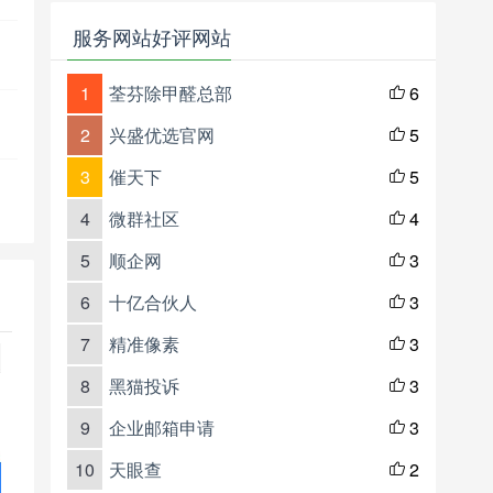
服务网站好评网站
1
荃芬除甲醛总部
6

2
兴盛优选官网
5

3
催天下
5

4
微群社区
4

5
顺企网
3

6
十亿合伙人
3

7
精准像素
3

8
黑猫投诉
3

9
企业邮箱申请
3

10
天眼查
2
