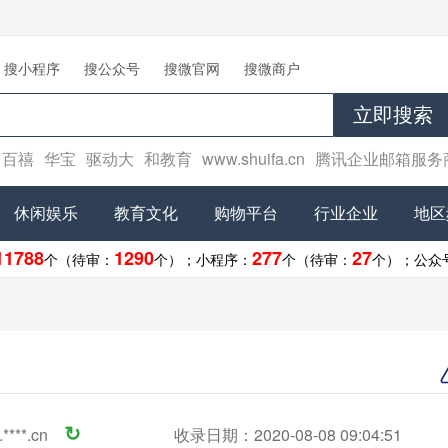
搜小程序
搜公众号
搜微官网
搜微商户
立即搜索
百禧
华宝
驱动大
和教育
www.shuifa.cn
腾讯企业邮箱服务
休闲娱乐
教育文化
购物平台
行业企业
地区
11788
1290
277
27
个（待审：
个）；
小程序：
个（待审：
个）；
公众
****.cn
↻
收录日期：2020-08-08 09:04:51