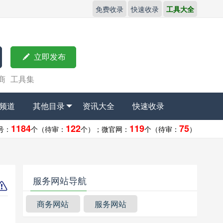
免费收录
快速收录
工具大全

立即发布
商
工具集
频道
其他目录
资讯大全
快速收录
1184
122
119
75
号：
个（待审：
个）；
微官网：
个（待审：
）
服务网站导航
商务网站
服务网站