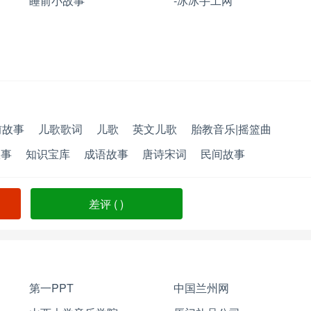
睡前小故事
-冰冰手工网
前故事
儿歌歌词
儿歌
英文儿歌
胎教音乐|摇篮曲
故事
知识宝库
成语故事
唐诗宋词
民间故事
差评 (
)
第一PPT
中国兰州网