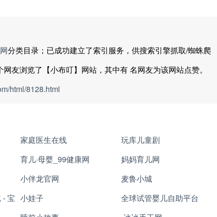
网
分类目录；已成功建立了索引服务，供搜索引擎抓取/蜘蛛爬
个网友浏览了【小布叮】网站，其中有
名网友为该网站点赞。
om/html/8128.html
家庭医生在线
玩库儿童剧
育儿·母婴_99健康网
妈妈育儿网
小伴龙官网
麦鲁小城
- 宝
小娃子
全球试管婴儿自助平台