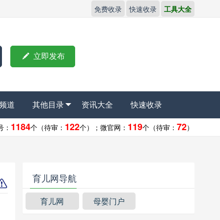
免费收录
快速收录
工具大全

立即发布
频道
其他目录
资讯大全
快速收录
1184
122
119
72
号：
个（待审：
个）；
微官网：
个（待审：
）
育儿网导航
育儿网
母婴门户