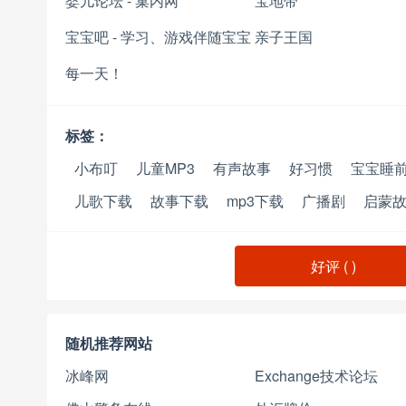
婴儿论坛 - 巢内网
宝地带
宝宝吧 - 学习、游戏伴随宝宝
亲子王国
每一天！
标签：
小布叮
儿童MP3
有声故事
好习惯
宝宝睡
儿歌下载
故事下载
mp3下载
广播剧
启蒙
好评 (
)
随机推荐网站
冰峰网
Exchange技术论坛