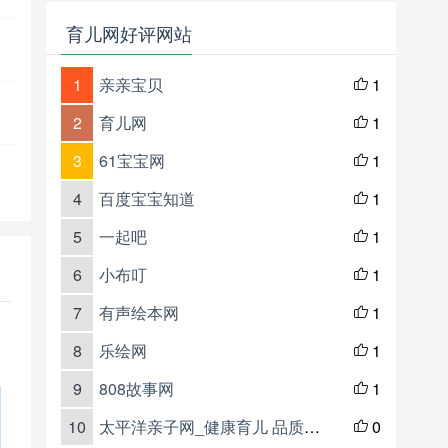
育儿网好评网站
1
亲亲宝贝
1

2
育儿网
1

3
61宝宝网
1

4
百度宝宝知道
1

5
一起吧
1

6
小布叮
1

7
有声绘本网
1

8
乐绘网
1

9
808故事网
1

10
太平洋亲子网_健康育儿 品质生活
0
