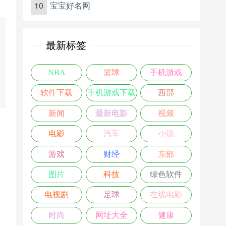
10
宝宝好名网
最新标签
NBA
篮球
手机游戏
软件下载
手机游戏下载
西部
新闻
最新电影
视频
电影
汽车
小说
游戏
财经
东部
图片
科技
绿色软件
电视剧
足球
在线电影
时尚
网址大全
健康