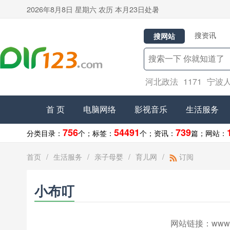
2026年8月8日 星期六 农历 本月23日处暑
搜资讯
搜网站
河北政法
1171
宁波
首 页
电脑网络
影视音乐
生活服务
756
54491
739
分类目录：
个；
标签：
个；
资讯：
篇；
网站：
首页
/
生活服务
/
亲子母婴
/
育儿网
/
订阅
小布叮
网站链接：
www.