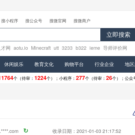
搜小程序
搜公众号
搜微官网
搜微商户
立即搜索
人才网
aotu.io
Minecraft
utt
3233
b322
ieme
导师评价网
休闲娱乐
教育文化
购物平台
行业企业
地区
11764
1224
277
26
个（待审：
个）；
小程序：
个（待审：
个）；
公众
****.com
↻
收录日期：2021-01-03 21:17:52