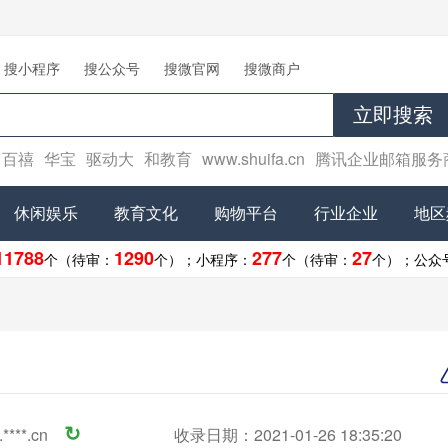
搜小程序
搜公众号
搜微官网
搜微商户
立即搜索
百禧
华宝
驱动大
和教育
www.shuifa.cn
腾讯企业邮箱服务
休闲娱乐
教育文化
购物平台
行业企业
地区
11788
1290
277
27
个（待审：
个）；
小程序：
个（待审：
个）；
公众
****.cn
↻
收录日期：2021-01-26 18:35:20