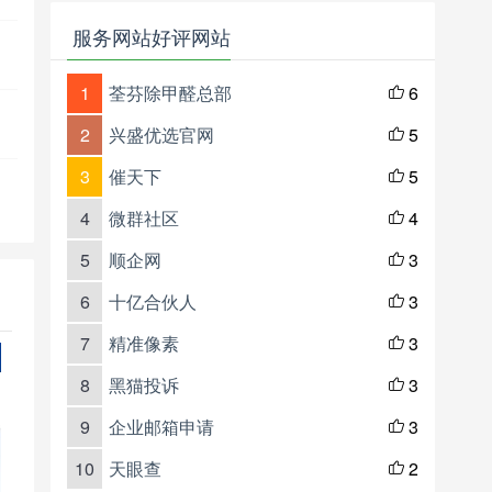
服务网站好评网站
1
荃芬除甲醛总部
6

2
兴盛优选官网
5

3
催天下
5

4
微群社区
4

5
顺企网
3

6
十亿合伙人
3

7
精准像素
3

8
黑猫投诉
3

9
企业邮箱申请
3

10
天眼查
2
