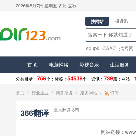
2026年8月7日 星期五 农历 立秋
搜资讯
搜网站
edupk
CAAC
找号网
首 页
电脑网络
影视音乐
生活服务
756
54538
739
分类目录：
个；
标签：
个；
资讯：
篇；
网站：
首页
/
行业企业
/
商务服务
/
服务网站
/
订阅
北京翻译公司
366翻译
网站链接：
www.