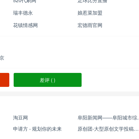
520代刷网
足球比分直播
瑞丰德永
娘惹菜加盟
花镇情感网
宏德雨官网
京
差评 (
)
淘豆网
阜阳新闻网
申请方 - 规划你的未来
原创团-大型原创文学投稿征稿小说