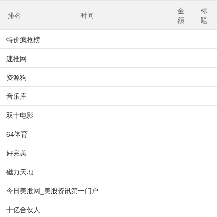
金
标
排名
时间
额
题
特价疯抢榜
速推网
资源狗
音乐库
双十电影
64体育
好完美
磁力天地
今日美股网_美股资讯第一门户
十亿合伙人