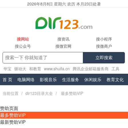
2026年8月8日 星期六 农历 本月23日处暑
搜网站
搜资讯
搜小程序
搜公众号
搜微官网
搜微商户
立即搜索
华宝
驱动大
和教育
www.shuifa.cn
腾讯企业邮箱服务商
工具
集
2130
精品小说网
.vr
exmail.pro
首 页
电脑网络
影视音乐
生活服务
休闲娱乐
教育文化
当前位置
/
dir123目录大全
/
最多赞助VIP
赞助页面
最多赞助VIP
最新赞助VIP