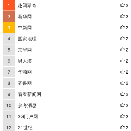
1
趣闻猎奇
2

2
新华网
2

3
中新网
2

4
国家地理
2

5
京华网
2

6
男人装
2

7
华商网
2

8
齐鲁网
2

9
看看新闻网
2

10
参考消息
2

11
3G门户网
2

12
21世纪
2
