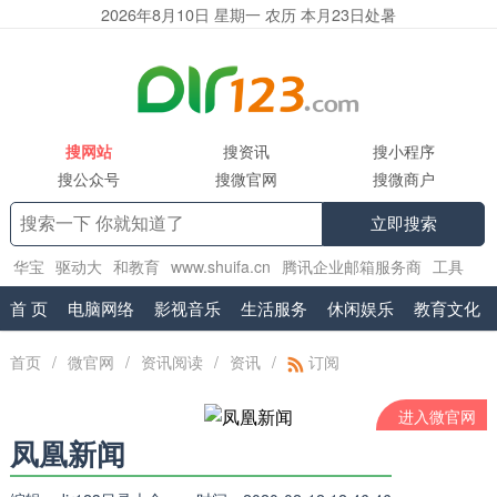
2026年8月10日 星期一 农历 本月23日处暑
搜网站
搜资讯
搜小程序
搜公众号
搜微官网
搜微商户
立即搜索
华宝
驱动大
和教育
www.shuifa.cn
腾讯企业邮箱服务商
工具
集
2130
精品小说网
.vr
exmail.pro
首 页
电脑网络
影视音乐
生活服务
休闲娱乐
教育文化
首页
/
微官网
/
资讯阅读
/
资讯
/
订阅
进入微官网
凤凰新闻