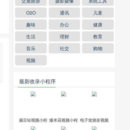
交通旅游
摄影摄像
系统工具
O2O
通讯
儿童
趣味
办公
健康
生活
理财
教育
音乐
社交
购物
视频
最新收录小程序
扁豆短视频小程
爆米花视频小程
电子发烧友视频