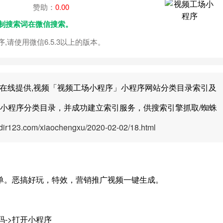
赞助：
0.00
制搜索词在微信搜索。
,请使用微信6.5.3以上的版本。
r123.com)在线提供,视频「视频工场小程序」小程序网站分类目录索引及
:05归档于小程序分类目录，并成功建立索引服务，供搜索引擎抓取/蜘蛛
.dir123.com/xiaochengxu/2020-02-02/18.html
。恶搞好玩，特效，营销推广视频一键生成。
码->打开小程序