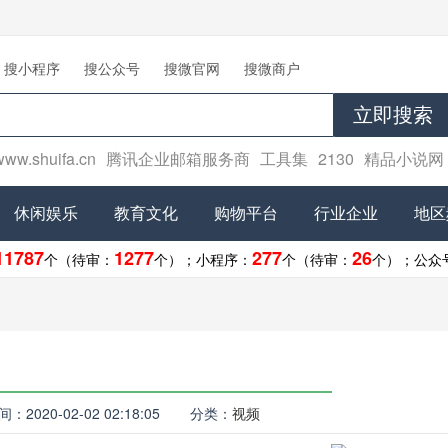
搜小程序
搜公众号
搜微官网
搜微商户
立即搜索
www.shuifa.cn
腾讯企业邮箱服务商
工具集
2130
精品小说网
休闲娱乐
教育文化
购物平台
行业企业
地区
11787
1277
277
26
个（待审：
个）；
小程序：
个（待审：
个）；
公众
：2020-02-02 02:18:05
分类：
视频