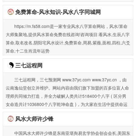
免费算命-风水知识-风水八字同城网
https://m.fs58.com是一家专业风水八字算命网站，风水/算命
大师集聚地,提供风水算命免费在线咨询!咨询项目:看风水,生辰八字
算命,取名改名,阴阳宅风水设计,免费算命,周易,紫薇,面相,四柱,六爻
算命,十二生肖流年运势
三七运程网
三七运程网，三七预测网 www.37yc.com www.37yc.cn ，由
云南逸仙堂创立并维护。网站内容由我们旗下加盟的百多位盲人命
理师共同倾力打造，并全力破解人类共计518400个八字 ( 区分男
女命造共计1036800个八字乾坤命盘 )，为大家在生活中提供命运
参考和喜忌用化，并提供个性化服务。
风水大师许少锋
中国风水大师许少锋是东南亚堪舆易玄学协会创会会长,美国东