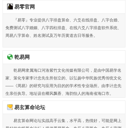
易零官网
『易零』专业提供八字排盘算命、六爻在线排盘、八字合婚、
免费测试八字婚姻、八字四柱排盘、在线六爻八字排盘软件系统、
周易八字算命、姓名测试及万年历黄道吉日等服务。
乾易网
乾易网隶属海口河洛紫竹文化传媒有限公司，是由中国易学名
家、策化专家李计忠先生所创立的、以弘扬中华民族优秀传统文化
——《周易》的研究与应用为目的的学术性专业场所。由李计忠先
生亲任执导。地址设在椰风飘香、海韵怡人的海南省海口市。
易玄算命论坛
2001年，李计忠先生在海南省海口市成立“东方河洛研究中心”，创
办了“紫竹（周易）策划服务有限公司”。为了打造一个良好的周易
易玄算命网论坛实战高手云集，水平高，热情好，可能是网上
文化研究环境，李计忠先生投资近200多万元，对“东方河洛研究中