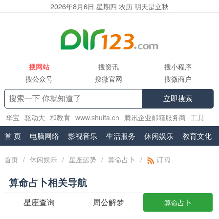
2026年8月6日 星期四 农历 明天是立秋
搜网站
搜资讯
搜小程序
搜公众号
搜微官网
搜微商户
立即搜索
华宝
驱动大
和教育
www.shuifa.cn
腾讯企业邮箱服务商
工具
集
2130
精品小说网
.vr
exmail.pro
首 页
电脑网络
影视音乐
生活服务
休闲娱乐
教育文化
首页
/
休闲娱乐
/
星座运势
/
算命占卜
/
订阅
算命占卜相关导航
星座查询
周公解梦
算命占卜