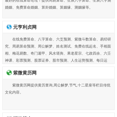
最好的在线算命论坛！提供周易算命、生辰八字算命、生辰八字测
心”、“紫竹（周易）策划服务有限公司”进行环境改造和技术设备更
婚姻、免费算命婚姻、算卦婚姻、算姻缘、测姻缘等。
新，加大研究资金投入，加快了
元亨利贞网
在线免费算命、八字算命、六爻预测、紫微斗数算命、易经研
究、周易算命预测、周公解梦、姓名测试、免费在线起名、手相面
相、梅花易数、奇门遁甲、风水堪舆、果老星宗、七政四余、六壬
神课、彩票预测、股票证券、股市预测、人生运势预测、每日运
程、星座命理、在线抽签占卜等综合性易学研究和在线算命论坛。
紫微黄历网
紫微黄历网提供黄历查询,周公解梦,节气,十二星座等栏目传统
文化内容。