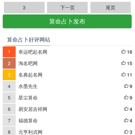
3
下一页
尾页
算命占卜发布
算命占卜好评网站
1
幸运吧起名网
16

2
淘名吧网
15

3
名典起名网
11

4
水墨先生
9

5
星尘算命
9

6
易安居吉祥网
4

7
福德算命
4

8
元亨利贞网
3
