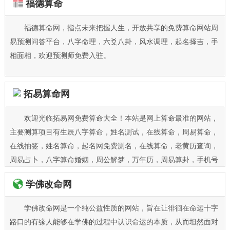
福德算命
福德算命网，指点未来把握人生，开放共享的免费算命网站周
易预测问答平台，八字命理，六爻八卦，风水调理，起名择吉，手
相面相，欢迎预测师免费入驻。
拓易算命网
欢迎光临拓易网免费算命大全！本站是网上算命最准的网站，
主要测算项目有生辰八字算命，姓名测试，在线算命，周易算命，
在线抽签，姓名算命，起名网免费测名，在线算命，老黄历查询，
周易占卜，八字算命婚姻，周公解梦，万年历，周易算卦，手机号
码测吉凶，姓名配对，车牌号码吉凶，塔罗牌占卜，2019年生肖运
学佛改命网
程，宝宝起名打分，起名字大全，星座运程等。
学佛改命网是一个纯公益性质的网站，旨在让徘徊在命运十字
路口的有缘人能够在学佛的过程中认识命运的本质，从而坦然面对