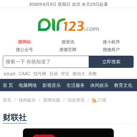
2026年8月9日 星期日 农历 本月23日处暑
搜网站
搜资讯
搜小程序
搜公众号
搜微官网
搜微商户
立即搜索
edupk
CAAC
找号网
百禧
华宝
驱动大
和教
育
www.shuifa.cn
腾讯企业邮箱服务商
工具集
首 页
电脑网络
影视音乐
生活服务
休闲娱乐
教育文化
首页
/
休闲娱乐
/
新闻传媒
/
综合资讯
/
订阅
财联社