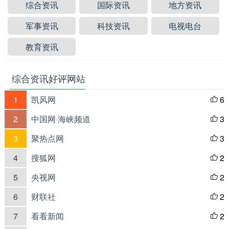
综合资讯
国际资讯
地方资讯
军事资讯
科技资讯
电视电台
教育资讯
综合资讯好评网站
1
凯风网
6

2
中国网·海峡频道
3

3
聚热点网
3

4
搜狐网
2

5
央视网
2

6
财联社
2

7
看看新闻
2
