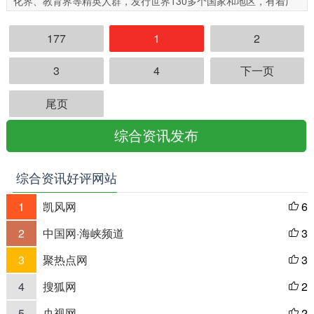
化界、教育界等精英人群，发行世界130多个国家和地区，有着广
泛的、长期固定订阅的高端读者，成为中国各级政府、企业面向海
177
1
2
外传播的强力平台、展示发展风采、招商融资引才的重要窗口，被
香港前特首梁振英称之为“内地和香港的超级联系人”。
3
4
下一页
尾页
综合资讯发布
综合资讯好评网站
1
凯风网
6

2
中国网·海峡频道
3

3
聚热点网
3

4
搜狐网
2

5
央视网
2
