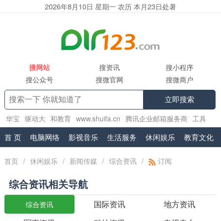
2026年8月10日 星期一 农历 本月23日处暑
搜网站
搜资讯
搜小程序
搜公众号
搜微官网
搜微商户
立即搜索
华宝
驱动大
和教育
www.shuifa.cn
腾讯企业邮箱服务商
工具
集
2130
精品小说网
.vr
exmail.pro
首 页
电脑网络
影视音乐
生活服务
休闲娱乐
教育文化
首页
/
休闲娱乐
/
新闻传媒
/
综合资讯
/
订阅
综合资讯相关导航
国际资讯
地方资讯
综合资讯