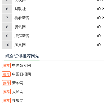
6
财联社
2

7
看看新闻
2

8
腾讯网
1

9
澎湃新闻
1

10
凤凰网
1

综合资讯推荐网站
中国妇女网
推荐
中国日报网
推荐
新华网
推荐
人民网
推荐
搜狐网
推荐