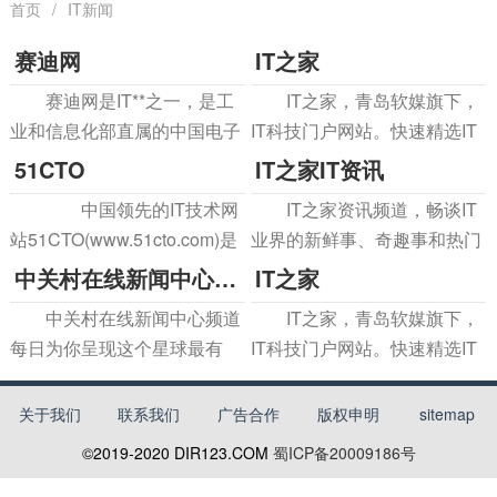
首页
/
IT新闻
赛迪网
IT之家
赛迪网是IT**之一，是工
IT之家，青岛软媒旗下，
业和信息化部直属的中国电子
IT科技门户网站。快速精选IT
信息产业发展研究院旗下具有
新闻，实时报道科技周边，关
51CTO
IT之家IT资讯
影响力的创新网络媒体，及时
注苹果iOS、谷歌Android、微
中国领先的IT技术网
IT之家资讯频道，畅谈IT
的产业及事件报道平台。赛迪
软Windows Phone，紧盯
站51CTO(www.51cto.com)是
业界的新鲜事、奇趣事和热门
网致力于企业级信息传播服
iPhone/iPad、安卓智能设
一个为CTO、IT技术经理、系
焦点，掌控最热最新的互联网
中关村在线新闻中心频道
IT之家
务，在
备、WP手机等数码
统工程师、网络工程师、安全
新闻、科技新闻和IT业界动
中关村在线新闻中心频道
IT之家，青岛软媒旗下，
工程师、数据库工程师、网络
态。
每日为你呈现这个星球最有
IT科技门户网站。快速精选IT
管理员、开发工程师、项目管
料、最有趣的互联网产业新闻,
新闻，实时报道科技周边，关
以及IT数码资讯。更多精彩内
注苹果iOS、谷歌Android、微
关于我们
联系我们
广告合作
版权申明
sitemap
容尽在ZOL新闻中心。
软Windows Phone，紧盯
©2019-2020
DIR123.COM
蜀ICP备20009186号
iPhone/iPad、安卓智能设