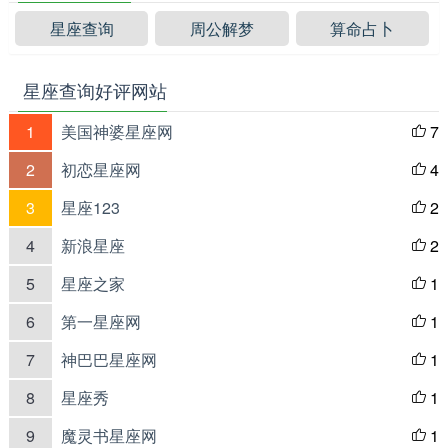
星座查询
周公解梦
算命占卜
星座查询好评网站
1
美国神婆星座网
7

2
初恋星座网
4

3
星座123
2

4
新浪星座
2

5
星座之家
1

6
第一星座网
1

7
神巴巴星座网
1

8
星座秀
1

9
魔灵书星座网
1
