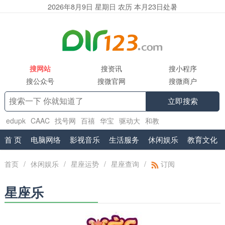
2026年8月9日 星期日 农历 本月23日处暑
搜网站
搜资讯
搜小程序
搜公众号
搜微官网
搜微商户
立即搜索
edupk
CAAC
找号网
百禧
华宝
驱动大
和教
育
www.shuifa.cn
腾讯企业邮箱服务商
工具集
首 页
电脑网络
影视音乐
生活服务
休闲娱乐
教育文化
首页
/
休闲娱乐
/
星座运势
/
星座查询
/
订阅
星座乐
十二星座运势查询