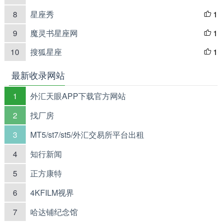
8
星座秀
1

9
魔灵书星座网
1

10
搜狐星座
1

最新收录网站
1
外汇天眼APP下载官方网站
2
找厂房
3
MT5/st7/st5/外汇交易所平台出租
4
知行新闻
5
正方康特
6
4KFILM视界
7
哈达铺纪念馆