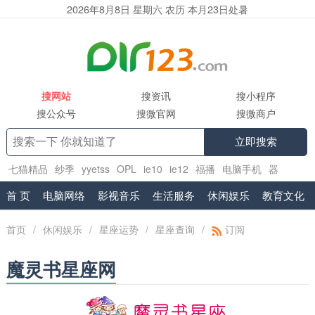
2026年8月8日 星期六 农历 本月23日处暑
搜网站
搜资讯
搜小程序
搜公众号
搜微官网
搜微商户
立即搜索
七猫精品
纱季
yyetss
OPL
ie10
ie12
福播
电脑手机
器
乐
www.sov5.cn
首 页
电脑网络
影视音乐
生活服务
休闲娱乐
教育文化
首页
/
休闲娱乐
/
星座运势
/
星座查询
/
订阅
魔灵书星座网