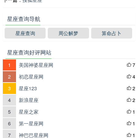
星座查询导航
星座查询
周公解梦
算命占卜
星座查询好评网站
1
美国神婆星座网
7

2
初恋星座网
4

3
星座123
2

4
新浪星座
2

5
星座之家
1

6
第一星座网
1

7
神巴巴星座网
1
