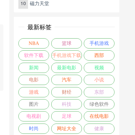
10
磁力天堂
最新标签
NBA
篮球
手机游戏
软件下载
手机游戏下载
西部
新闻
最新电影
视频
电影
汽车
小说
游戏
财经
东部
图片
科技
绿色软件
电视剧
足球
在线电影
时尚
网址大全
健康