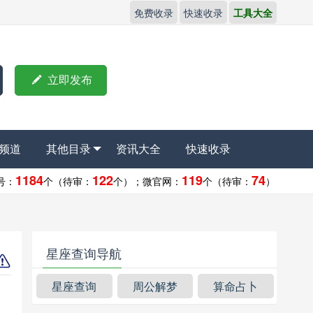
免费收录
快速收录
工具大全

立即发布
频道
其他目录
资讯大全
快速收录
1184
122
119
74
号：
个（待审：
个）；
微官网：
个（待审：
）
星座查询导航
星座查询
周公解梦
算命占卜