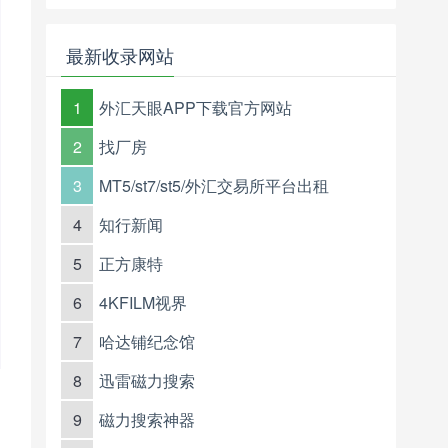
最新收录网站
1
外汇天眼APP下载官方网站
2
找厂房
3
MT5/st7/st5/外汇交易所平台出租
4
知行新闻
5
正方康特
6
4KFILM视界
7
哈达铺纪念馆
8
迅雷磁力搜索
9
磁力搜索神器