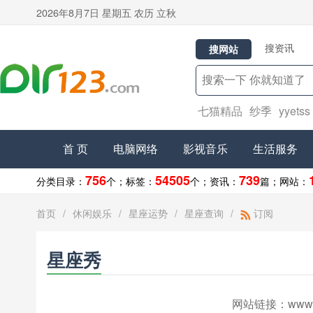
2026年8月7日 星期五 农历 立秋
搜资讯
搜网站
七猫精品
纱季
yyetss
首 页
电脑网络
影视音乐
生活服务
756
54505
739
分类目录：
个；
标签：
个；
资讯：
篇；
网站：
首页
/
休闲娱乐
/
星座运势
/
星座查询
/
订阅
星座秀
网站链接：
www.