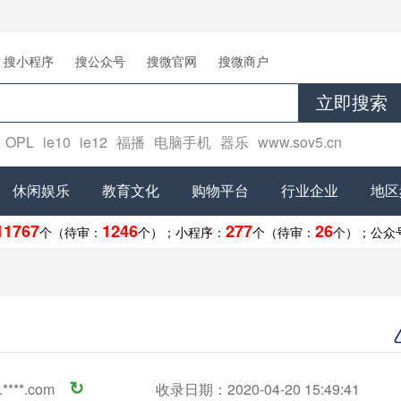
搜小程序
搜公众号
搜微官网
搜微商户
立即搜索
OPL
ie10
ie12
福播
电脑手机
器乐
www.sov5.cn
休闲娱乐
教育文化
购物平台
行业企业
地区
11767
1246
277
26
个（待审：
个）；
小程序：
个（待审：
个）；
公众
****.com
↻
收录日期：2020-04-20 15:49:41