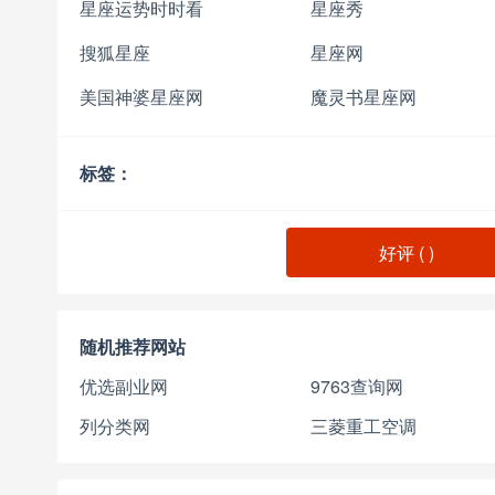
星座运势时时看
星座秀
搜狐星座
星座网
美国神婆星座网
魔灵书星座网
标签：
好评 (
)
随机推荐网站
优选副业网
9763查询网
列分类网
三菱重工空调